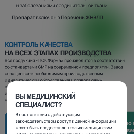
и заболеваниями соединительной ткани.
Препарат включен в Перечень ЖНВЛП
КОНТРОЛЬ КАЧЕСТВА
НА ВСЕХ ЭТАПАХ ПРОИЗВОДСТВА
Вся продукция «ПСК Фарма» производится в соответствии
со стандартами GMP на современном предприятии. Завод
оснащен всем необходимым производственным
и аналитическим оборудованием, позволяющим
воспроизвести современные методы производства
и анализа, контроля качества лекарственных средств
ВЫ МЕДИЦИНСКИЙ
на протяжении всего их жизненного цикла
СПЕЦИАЛИСТ?
В соответствии с действующим
законодательством доступ к данной информации
Эффективность
Удобство 
может быть предоставлен только медицинским
производственных
лекарстве