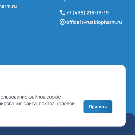
harm.ru
+7 (496) 218-19-19
office1@rusbiopharm.ru
спользование файлов cookie
ирования сайта, показа целевой
Принять
соглашение
Разработка — студия «Сибирикс»