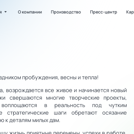
я
О компании
Производство
Пресс-центр
Кар
здником пробуждения, весны и тепла!
а, возрождается все живое и начинается новый
ки свершаются многие творческие проекты,
 воплощаются в реальность под чутким
е стратегические шаги обретают осязание
ю к деталям милых дам.
ашу жизнь приятные перемены, успехи в работе,