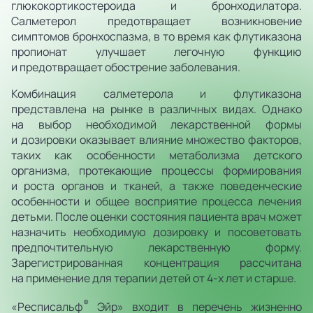
глюкокортикостероида и бронходилатора.
Салметерол предотвращает возникновение
симптомов бронхоспазма, в то время как флутиказона
пропионат улучшает легочную функцию
и предотвращает обострение заболевания.
Комбинация салметерола и флутиказона
представлена на рынке в различных видах. Однако
на выбор необходимой лекарственной формы
и дозировки оказывает влияние множество факторов,
таких как особенности метаболизма детского
организма, протекающие процессы формирования
и роста органов и тканей, а также поведенческие
особенности и общее восприятие процесса лечения
детьми. После оценки состояния пациента врач может
назначить необходимую дозировку и посоветовать
предпочтительную лекарственную форму.
Зарегистрированная концентрация рассчитана
на применение для терапии детей от 4-х лет и старше.
®
«Респисальф
Эйр» входит в перечень жизненно