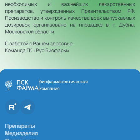
необходимых и важнейших лекарственных
препаратов, утвержденных Правительством РФ.
Производство и контроль качества всех выпускаемых
дозировок организовано на площадке в г. Дубна,
Московской области.
С заботой о Вашем здоровье,
Команда ГК «Рус Биофарм»
биофармацевтическая
компания
Препараты
Медизделия