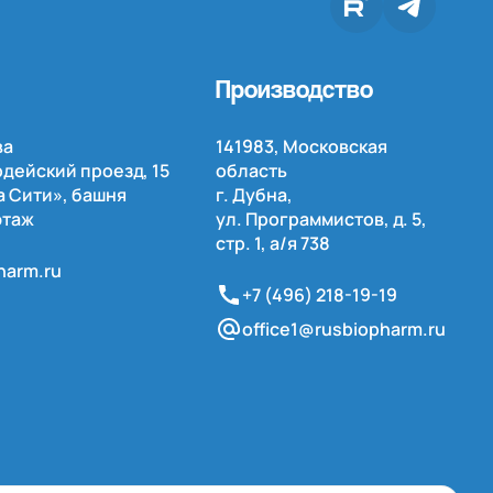
Производство
ва
141983, Московская
дейский проезд, 15
область
 Сити», башня
г. Дубна,
этаж
ул. Программистов, д. 5,
стр. 1,
а/я
738
harm.ru
+7 (496) 218-19-19
office1@rusbiopharm.ru