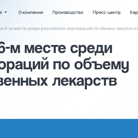
я
О компании
Производство
Пресс-центр
Кар
а 6-м месте среди российских корпораций по объему закупок о
6-м месте среди
ораций по объему
венных лекарств