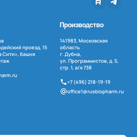
Производство
ва
141983, Московская
дейский проезд, 15
область
 Сити», башня
г. Дубна,
этаж
ул. Программистов, д. 5,
стр. 1,
а/я
738
harm.ru
+7 (496) 218-19-19
office1@rusbiopharm.ru