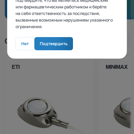
01
подтвердите, что вы являетесь медицинским
или фармацевтическим работником и берёте
на себя ответственность за последствия,
вызванные возможным нарушением указанного
ограничения.
СМОТРИТЕ ТАКЖЕ
Нет
Подтвердить
ETI
MINIMAX