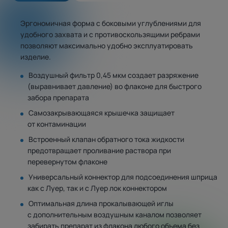
Эргономичная форма с боковыми углублениями для
удобного захвата и с противоскользящими ребрами
позволяют максимально удобно эксплуатировать
изделие.
Воздушный фильтр 0,45 мкм создает разряжение
(выравнивает давление) во флаконе для быстрого
забора препарата
Самозакрывающаяся крышечка защищает
от контаминации
Встроенный клапан обратного тока жидкости
предотвращает проливание раствора при
перевернутом флаконе
Универсальный коннектор для подсоединения шприца
как с Луер, так и с Луер лок коннектором
Оптимальная длина прокалывающей иглы
с дополнительным воздушным каналом позволяет
забирать препарат из флакона любого объема без