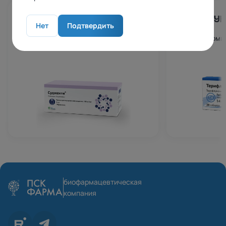
СУДЖЕКТА
ТЕРИФЛУН
Нет
Подтвердить
Сугаммадекс
Терифлуноми
биофармацевтическая
компания