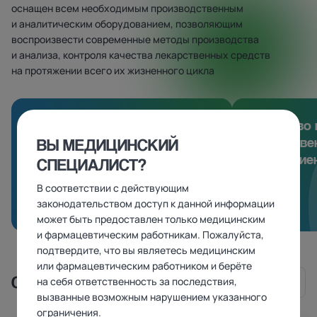
оснащен всем необходимым производственным
и аналитическим оборудованием, позволяющим
воспроизвести современные методы производства
и анализа, контроля качества лекарственных средств
на протяжении всего их жизненного цикла
01
Эффективность
Удобство 
производственных
лекарстве
ВЫ МЕДИЦИНСКИЙ
процессов
для пацие
СПЕЦИАЛИСТ?
В соответствии с действующим
законодательством доступ к данной информации
может быть предоставлен только медицинским
и фармацевтическим работникам. Пожалуйста,
подтвердите, что вы являетесь медицинским
или фармацевтическим работником и берёте
СМОТРИТЕ ТАКЖЕ
на себя ответственность за последствия,
вызванные возможным нарушением указанного
ограничения.