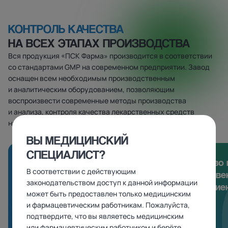
КОНТРОЛЬ КАЧЕСТВА
НА ВСЕХ ЭТАПАХ ПРОИЗВОДСТВА
Вся продукция «ПСК Фарма» производится в соответствии
со стандартами GMP на современном предприятии. Завод
оснащен всем необходимым производственным
и аналитическим оборудованием, позволяющим
воспроизвести современные методы производства
и анализа, контроля качества лекарственных средств
на протяжении всего их жизненного цикла
ВЫ МЕДИЦИНСКИЙ
01
СПЕЦИАЛИСТ?
Эффективность
Удобство 
В соответствии с действующим
производственных
лекарстве
законодательством доступ к данной информации
процессов
для пацие
может быть предоставлен только медицинским
и фармацевтическим работникам. Пожалуйста,
подтвердите, что вы являетесь медицинским
или фармацевтическим работником и берёте